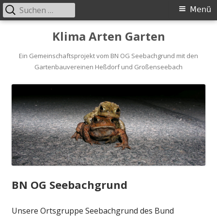
Suchen
Primäres
Menü
nach:
Menü
Springe
Klima Arten Garten
zum
Inhalt
Ein Gemeinschaftsprojekt vom BN OG Seebachgrund mit den
Gartenbauvereinen Heßdorf und Großenseebach
BN OG Seebachgrund
Unsere Ortsgruppe Seebachgrund des Bund