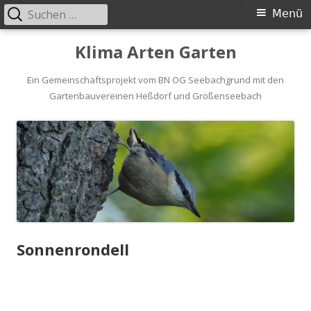
Suchen
Primäres
Menü
nach:
Menü
Springe
Klima Arten Garten
zum
Inhalt
Ein Gemeinschaftsprojekt vom BN OG Seebachgrund mit den
Gartenbauvereinen Heßdorf und Großenseebach
Sonnenrondell