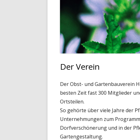
AM
H
KÄ
IN
SO
KÄ
TR
KR
S
Der Verein
S
Der Obst- und Gartenbauverein He
S
besten Zeit fast 300 Mitglieder 
TE
Ortsteilen.
So gehörte über viele Jahre der 
T
Unternehmungen zum Programm, vi
K
Dorfverschönerung und in der Pf
Gartengestaltung.