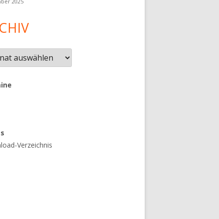
ber 2025
CHIV
iv
ine
es
oad-Verzeichnis