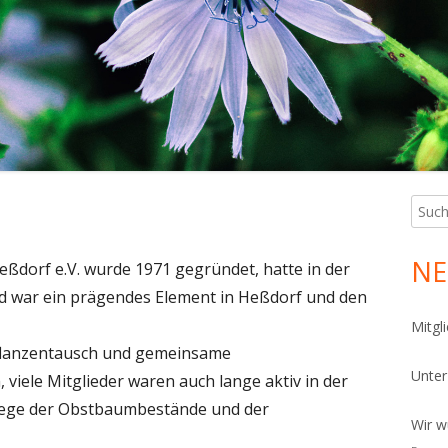
PHIBIENKELLER
ÜGELBEET
FERKELLER
SEKTENNISTHILFEN
NNENRONDELL
FERKELLER
OCKENMAUER
ÄUTERSPIRALE
ANDARIUM
Such
Ha
nach:
CHLÜSSELLOCHBEET
Sei
NE
ßdorf e.V. wurde 1971 gegründet, hatte in der
TEINPYRAMIDE
und war ein prägendes Element in Heßdorf und den
ICH
Mitgl
Pflanzentausch und gemeinsame
OTHOLZHAUFEN
Unte
ele Mitglieder waren auch lange aktiv in der
ONTAKT UND LAGEPLAN
lege der Obstbaumbestände und der
Wir w