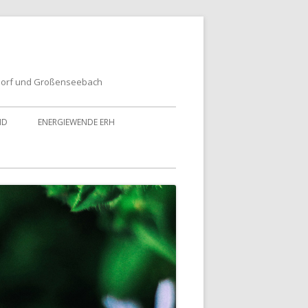
dorf und Großenseebach
ND
ENERGIEWENDE ERH