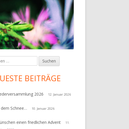
en
upt-
tenleiste
UESTE BEITRÄGE
iederversammlung 2026
12. Januar 2026
r dem Schnee…
10. Januar 2026
ünschen einen friedlichen Advent
11.