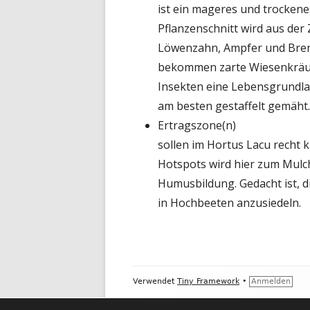
ist ein mageres und trockene
Pflanzenschnitt wird aus de
Löwenzahn, Ampfer und Bre
bekommen zarte Wiesenkräute
Insekten eine Lebensgrundlag
am besten gestaffelt gemäht.
Ertragszone(n)
sollen im Hortus Lacu recht k
Hotspots wird hier zum Mulc
Humusbildung. Gedacht ist, 
in Hochbeeten anzusiedeln.
Footer
Verwendet
Tiny Framework
•
Anmelden
Inhalt