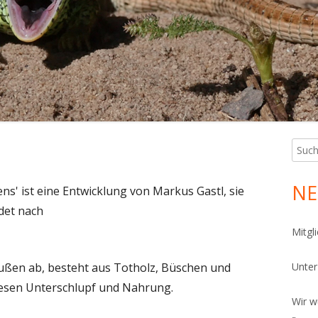
PHIBIENKELLER
ÜGELBEET
FERKELLER
NSEKTENNISTHILFEN
NNENRONDELL
ÄFERKELLER
OCKENMAUER
RÄUTERSPIRALE
ANDARIUM
Such
Ha
nach:
CHLÜSSELLOCHBEET
Sei
NE
s' ist eine Entwicklung von Markus Gastl, sie
TEINPYRAMIDE
idet nach
EICH
Mitgl
OTHOLZHAUFEN
außen ab, besteht aus Totholz, Büschen und
Unte
esen Unterschlupf und Nahrung.
ONTAKT UND LAGEPLAN
Wir w