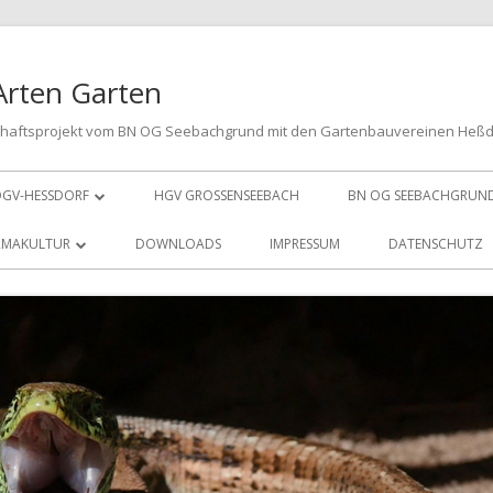
Arten Garten
chaftsprojekt vom BN OG Seebachgrund mit den Gartenbauvereinen Heß
GV-HESSDORF
HGV GROSSENSEEBACH
BN OG SEEBACHGRUN
VORSTAND
RMAKULTUR
DOWNLOADS
IMPRESSUM
DATENSCHUTZ
MITGLIED WERDEN
LPINUM
SPENDEN
ENJESHECKE
E PUFFERZONE
LÜHSTREIFEN
E HOTSPOTS
ACHZIEGELMAUER
E ERTRAGSZONE
EUBEETE