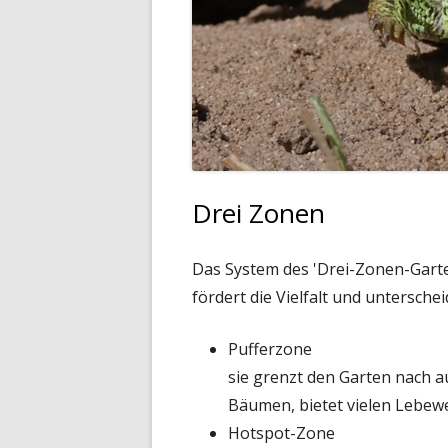
AM
H
KÄ
I
SO
K
TR
K
S
Drei Zonen
S
Das System des 'Drei-Zonen-Garten
S
fördert die Vielfalt und untersche
T
Pufferzone
T
sie grenzt den Garten nach 
Bäumen, bietet vielen Lebew
K
Hotspot-Zone