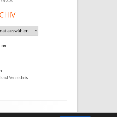
ber 2025
CHIV
iv
ine
es
oad-Verzeichnis