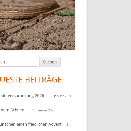
en
upt-
tenleiste
UESTE BEITRÄGE
iederversammlung 2026
12. Januar 2026
r dem Schnee…
10. Januar 2026
ünschen einen friedlichen Advent
11.