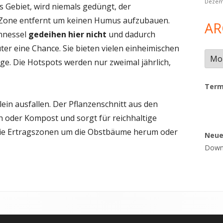
Dezem
s Gebiet, wird niemals gedüngt, der
r Zone entfernt um keinen Humus aufzubauen.
AR
nnessel
gedeihen hier nicht
und dadurch
r eine Chance. Sie bieten vielen einheimischen
Arch
e. Die Hotspots werden nur zweimal jährlich,
Term
lein ausfallen. Der Pflanzenschnitt aus den
h oder Kompost und sorgt für reichhaltige
die Ertragszonen um die Obstbäume herum oder
Neu
Downl