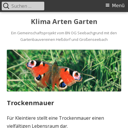
Suchen
Primäres
Menü
nach:
Menü
Springe
Klima Arten Garten
zum
Inhalt
Ein Gemeinschaftsprojekt vom BN OG Seebachgrund mit den
Gartenbauvereinen Heßdorf und Großenseebach
Trockenmauer
Für Kleintiere stellt eine Trockenmauer einen
vielfältigen Lebensraum dar.