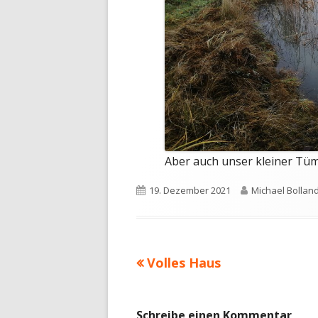
Aber auch unser kleiner Tüm
Veröffentlicht
Autor
19. Dezember 2021
Michael Bollan
am
Vorheriger
Volles Haus
Beitragsnavigation
Beitrag:
Schreibe einen Kommentar