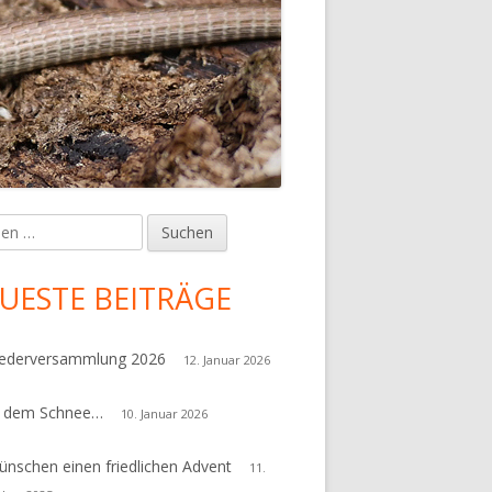
en
upt-
tenleiste
UESTE BEITRÄGE
iederversammlung 2026
12. Januar 2026
r dem Schnee…
10. Januar 2026
ünschen einen friedlichen Advent
11.