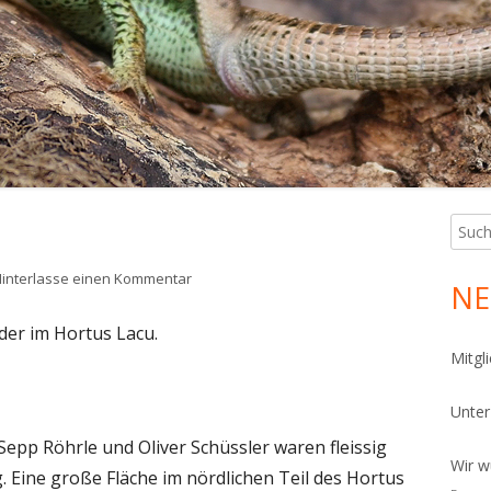
PHIBIENKELLER
ÜGELBEET
FERKELLER
SEKTENNISTHILFEN
NNENRONDELL
FERKELLER
OCKENMAUER
ÄUTERSPIRALE
ANDARIUM
Such
Ha
nach:
CHLÜSSELLOCHBEET
Sei
zu Der Hortus lebt!
interlasse einen Kommentar
NE
TEINPYRAMIDE
der im Hortus Lacu.
ICH
Mitgl
OTHOLZHAUFEN
Unte
ONTAKT UND LAGEPLAN
epp Röhrle und Oliver Schüssler waren fleissig
Wir w
Eine große Fläche im nördlichen Teil des Hortus