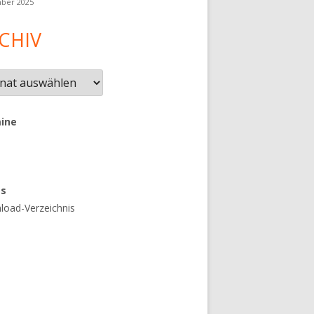
ber 2025
CHIV
iv
ine
es
oad-Verzeichnis