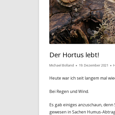
AM
H
KÄ
IN
SO
KÄ
TR
KR
S
Der Hortus lebt!
S
Autor
Veröffentlicht
Michael Bolland
19. Dezember 2021
H
am
S
Heute war ich seit langem mal wie
TE
Bei Regen und Wind.
T
K
Es gab einiges anzuschaun, denn S
gewesen in Sachen Humus-Abtrag. 