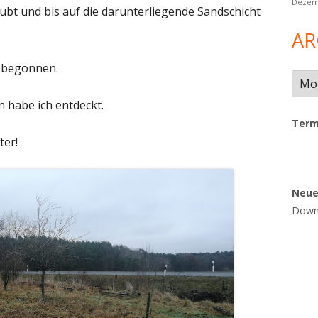
Dezem
bt und bis auf die darunterliegende Sandschicht
AR
 begonnen.
Arch
 habe ich entdeckt.
Term
ter!
Neu
Downl