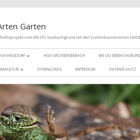
Arten Garten
chaftsprojekt vom BN OG Seebachgrund mit den Gartenbauvereinen Heß
GV-HESSDORF
HGV GROSSENSEEBACH
BN OG SEEBACHGRUN
VORSTAND
MAKULTUR
DOWNLOADS
IMPRESSUM
DATENSCHUTZ
MITGLIED WERDEN
LPINUM
SPENDEN
NJESHECKE
E PUFFERZONE
ÜHSTREIFEN
E HOTSPOTS
ACHZIEGELMAUER
E ERTRAGSZONE
EUBEETE