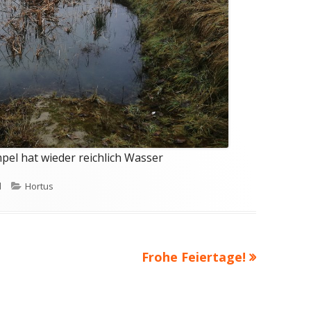
pel hat wieder reichlich Wasser
Kategorien
d
Hortus
Nächster
Frohe Feiertage!
Beitrag