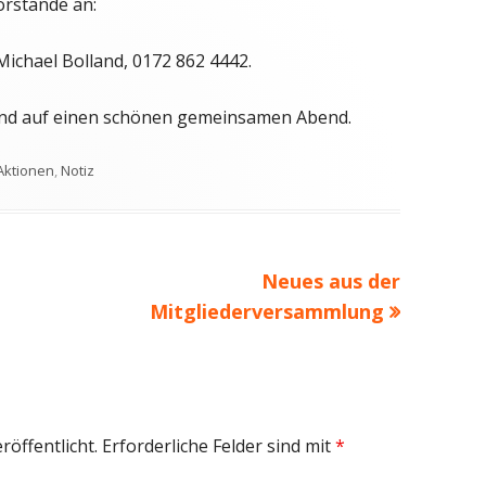
orstände an:
ichael Bolland, 0172 862 4442.
und auf einen schönen gemeinsamen Abend.
Kategorien
Aktionen
,
Notiz
Nächster
Neues aus der
Beitrag
Mitgliederversammlung
röffentlicht.
Erforderliche Felder sind mit
*