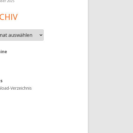
ber 2025
CHIV
iv
ine
es
oad-Verzeichnis