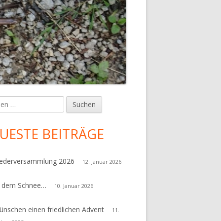
en
upt-
tenleiste
UESTE BEITRÄGE
iederversammlung 2026
12. Januar 2026
r dem Schnee…
10. Januar 2026
ünschen einen friedlichen Advent
11.