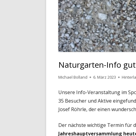
AM
H
KÄ
IN
SO
KÄ
TR
KR
S
Naturgarten-Info gut
S
Autor
Veröffentlicht
Michael Bolland
6. März 2023
Hinter
am
S
Unsere Info-Veranstaltung im Spo
TE
35 Besucher und Aktive eingefunde
Josef Röhrle, der einen wundersch
T
K
Der nächste wichtige Termin für 
Jahreshauptversammlung heute,