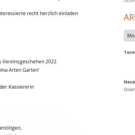
Dezem
teressierte recht herzlich einladen
AR
Arch
Term
as Vereinsgeschehen 2022
ima Arten Garten‘
Neu
der Kassiererin
Downl
benötigen,