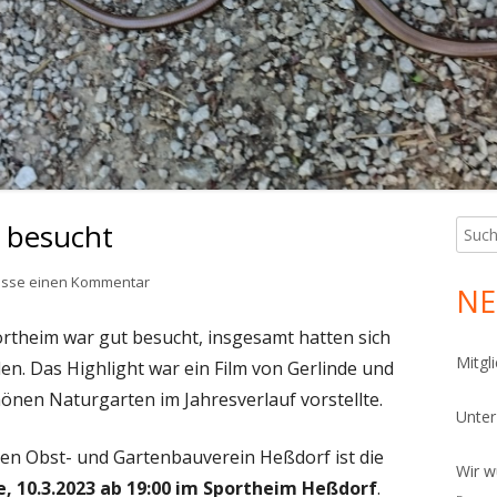
PHIBIENKELLER
ÜGELBEET
FERKELLER
SEKTENNISTHILFEN
NNENRONDELL
FERKELLER
OCKENMAUER
ÄUTERSPIRALE
ANDARIUM
 besucht
Such
Ha
nach:
CHLÜSSELLOCHBEET
Sei
zu Naturgarten-Info gut besucht
lasse einen Kommentar
NE
TEINPYRAMIDE
rtheim war gut besucht, insgesamt hatten sich
ICH
Mitgl
n. Das Highlight war ein Film von Gerlinde und
önen Naturgarten im Jahresverlauf vorstellte.
OTHOLZHAUFEN
Unte
ONTAKT UND LAGEPLAN
den Obst- und Gartenbauverein Heßdorf ist die
Wir w
 10.3.2023 ab 19:00 im Sportheim Heßdorf
.