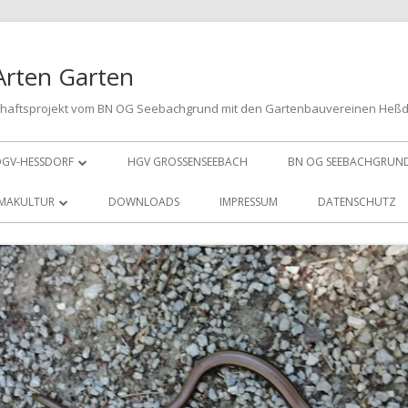
Arten Garten
chaftsprojekt vom BN OG Seebachgrund mit den Gartenbauvereinen Heß
GV-HESSDORF
HGV GROSSENSEEBACH
BN OG SEEBACHGRUN
VORSTAND
MAKULTUR
DOWNLOADS
IMPRESSUM
DATENSCHUTZ
MITGLIED WERDEN
LPINUM
SPENDEN
NJESHECKE
E PUFFERZONE
ÜHSTREIFEN
E HOTSPOTS
ACHZIEGELMAUER
E ERTRAGSZONE
EUBEETE