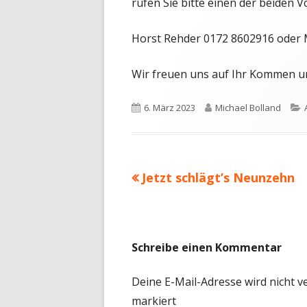
rufen Sie bitte einen der beiden V
Horst Rehder 0172 8602916 oder M
Wir freuen uns auf Ihr Kommen 
Veröffentlicht
Autor
6. März 2023
Michael Bolland
am
Vorheriger
Jetzt schlägt’s Neunzehn
Beitragsnavigation
Beitrag:
Schreibe einen Kommentar
Deine E-Mail-Adresse wird nicht ve
markiert