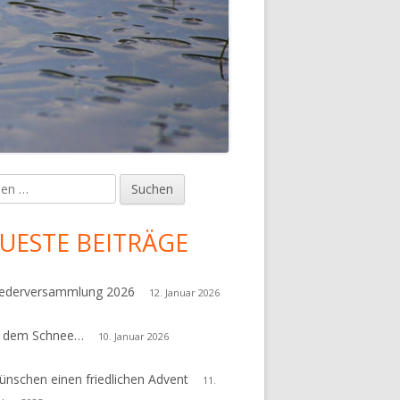
en
upt-
tenleiste
UESTE BEITRÄGE
iederversammlung 2026
12. Januar 2026
r dem Schnee…
10. Januar 2026
ünschen einen friedlichen Advent
11.