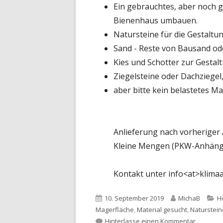
Ein gebrauchtes, aber noch g
Bienenhaus umbauen.
Natursteine für die Gestalt
Sand - Reste von Bausand od
Kies und Schotter zur Gesta
Ziegelsteine oder Dachziegel
aber bitte kein belastetes Mat
Anlieferung nach vorheriger
Kleine Mengen (PKW-Anhänge
Kontakt unter info<at>klima
Veröffentlicht
Autor
K
10. September 2019
MichaB
H
am
Magerfläche
,
Material gesucht
,
Naturstein
zu Materi
Hinterlasse einen Kommentar