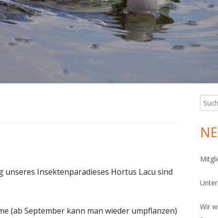
PHIBIENKELLER
ÜGELBEET
FERKELLER
SEKTENNISTHILFEN
NNENRONDELL
FERKELLER
OCKENMAUER
ÄUTERSPIRALE
ANDARIUM
Such
Ha
nach:
CHLÜSSELLOCHBEET
Sei
NE
TEINPYRAMIDE
ICH
Mitgl
ng unseres Insektenparadieses Hortus Lacu sind
OTHOLZHAUFEN
Unte
ONTAKT UND LAGEPLAN
Wir w
me (ab September kann man wieder umpflanzen)