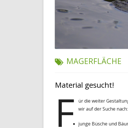
AM
H
KÄ
IN
SO
KÄ
TR
KR
S
SCHLAGWORT:
MAGERFLÄCHE
S
S
Material gesucht!
F
TE
ür die weiter Gestaltu
T
wir auf der Suche nach:
K
junge Büsche und Bäu