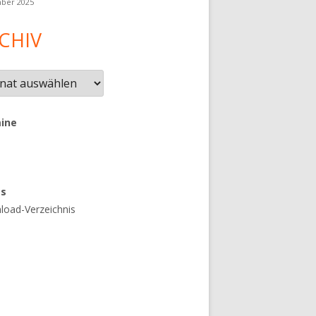
ber 2025
CHIV
iv
ine
es
oad-Verzeichnis