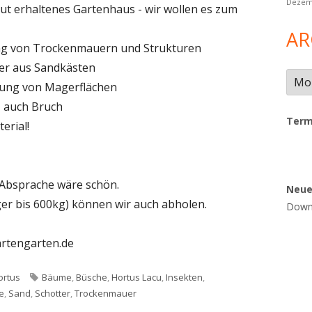
Dezem
ut erhaltenes Gartenhaus - wir wollen es zum
AR
ung von Trockenmauern und Strukturen
er aus Sandkästen
Arch
ltung von Magerflächen
, auch Bruch
Term
erial!
 Absprache wäre schön.
Neu
r bis 600kg) können wir auch abholen.
Downl
artengarten.de
ategorien
Schlagwörter
ortus
Bäume
,
Büsche
,
Hortus Lacu
,
Insekten
,
e
,
Sand
,
Schotter
,
Trockenmauer
al gesucht!