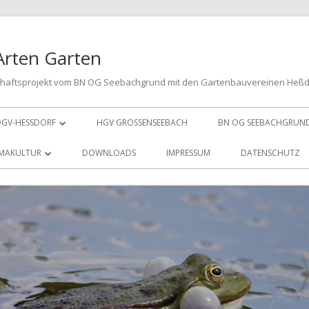
Arten Garten
chaftsprojekt vom BN OG Seebachgrund mit den Gartenbauvereinen Heß
GV-HESSDORF
HGV GROSSENSEEBACH
BN OG SEEBACHGRUN
VORSTAND
MAKULTUR
DOWNLOADS
IMPRESSUM
DATENSCHUTZ
MITGLIED WERDEN
LPINUM
SPENDEN
NJESHECKE
E PUFFERZONE
ÜHSTREIFEN
E HOTSPOTS
ACHZIEGELMAUER
E ERTRAGSZONE
EUBEETE