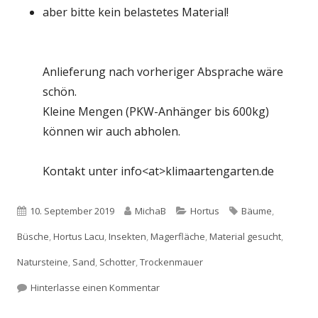
aber bitte kein belastetes Material!
Anlieferung nach vorheriger Absprache wäre
schön.
Kleine Mengen (PKW-Anhänger bis 600kg)
können wir auch abholen.
Kontakt unter info<at>klimaartengarten.de
Veröffentlicht
Autor
Kategorien
Schlagwörter
10. September 2019
MichaB
Hortus
Bäume
,
am
Büsche
,
Hortus Lacu
,
Insekten
,
Magerfläche
,
Material gesucht
,
Natursteine
,
Sand
,
Schotter
,
Trockenmauer
zu Material gesucht!
Hinterlasse einen Kommentar