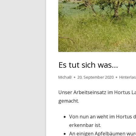
AM
H
KÄ
IN
SO
KÄ
TR
KR
S
Es tut sich was…
S
Autor
Veröffentlicht
MichaB
20. September 2020
Hinterla
am
S
Unser Arbeitseinsatz im Hortus La
TE
gemacht.
T
Von nun an weht im Hortus d
K
erkennbar ist.
An einigen Apfelbäumen wurd