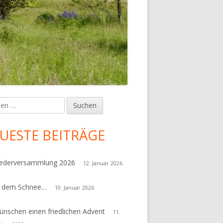
en
upt-
tenleiste
UESTE BEITRÄGE
iederversammlung 2026
12. Januar 2026
r dem Schnee…
10. Januar 2026
ünschen einen friedlichen Advent
11.