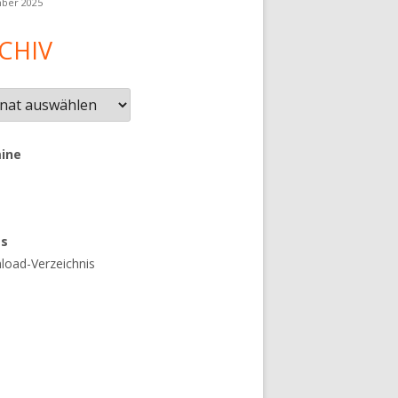
ber 2025
CHIV
iv
ine
es
oad-Verzeichnis