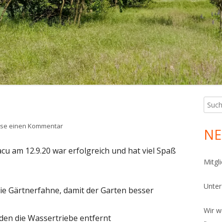
PHIBIENKELLER
ÜGELBEET
FERKELLER
SEKTENNISTHILFEN
NNENRONDELL
FERKELLER
OCKENMAUER
ÄUTERSPIRALE
ANDARIUM
Such
Ha
nach:
CHLÜSSELLOCHBEET
Sei
zu Es tut sich was…
sse einen Kommentar
NE
TEINPYRAMIDE
cu am 12.9.20 war erfolgreich und hat viel Spaß
ICH
Mitgl
OTHOLZHAUFEN
Unte
ie Gärtnerfahne, damit der Garten besser
ONTAKT UND LAGEPLAN
Wir w
en die Wassertriebe entfernt