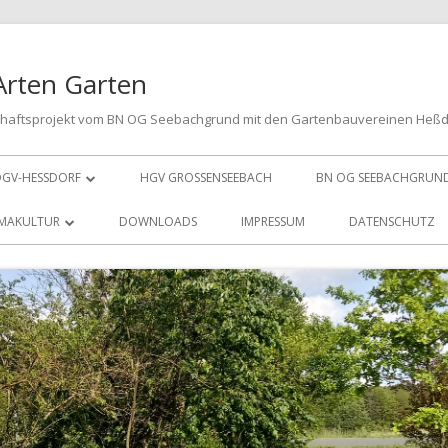
Arten Garten
chaftsprojekt vom BN OG Seebachgrund mit den Gartenbauvereinen Heß
GV-HESSDORF
HGV GROSSENSEEBACH
BN OG SEEBACHGRUN
VORSTAND
MAKULTUR
DOWNLOADS
IMPRESSUM
DATENSCHUTZ
MITGLIED WERDEN
LPINUM
SPENDEN
NJESHECKE
E PUFFERZONE
ÜHSTREIFEN
E HOTSPOTS
ACHZIEGELMAUER
E ERTRAGSZONE
EUBEETE