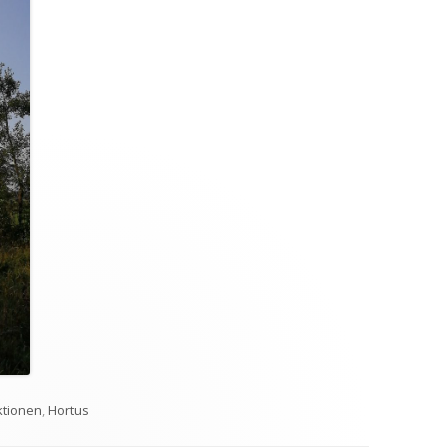
ategorien
ktionen
,
Hortus